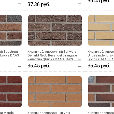
36.45 руб.
37.36 руб.
й Spectrum
Кирпич облицовочный Schwarz
Кирпич облицов
Qbricks DAAS
Genarbt Grob Besandet стандарт
Unbesandet стан
качества Qbricks DAAS BAKSTEEN
Qbricks DAAS B
36.45 руб.
36.45 руб.
ый Mandal
Кирпич облицовочный York
Кирпич облицово