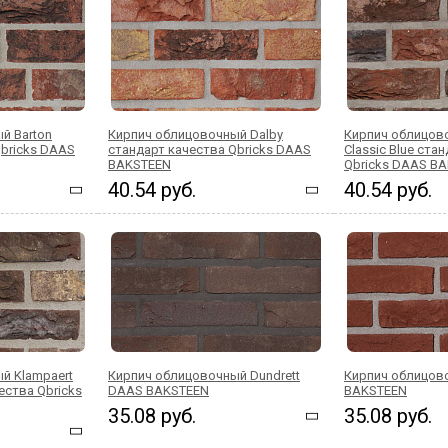
й Barton
Кирпич облицовочный Dalby
Кирпич облицово
Qbricks DAAS
стандарт качества Qbricks DAAS
Classic Blue ста
BAKSTEEN
Qbricks DAAS B
40.54 руб.
40.54 руб.
й Klampaert
Кирпич облицовочный Dundrett
Кирпич облицов
ества Qbricks
DAAS BAKSTEEN
BAKSTEEN
35.08 руб.
35.08 руб.