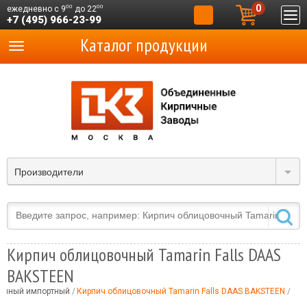
0
00
00
ежедневно с 9
до 22
+7 (495) 966-23-99
Каталог продукции
Производители
Кирпич облицовочный Tamarin Falls DAAS
BAKSTEEN
очный импортный
Кирпич облицовочный Tamarin Falls DAAS BAKSTEEN