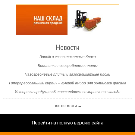
Новости
Bonolit и газосиликатные блоки
Бонолит и пазогребневые плиты
Пазогребневые плиты и газосиликатные блоки
Гиперпрессованный кирпич – лучший выбор для облицовки фасада
История и продукция белостолбовского кирпичного завода
все новости →
Перейти на полную версию сайта