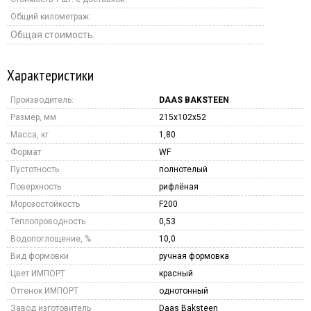
Общий километраж:
Общая стоимость:
Характеристики
Производитель:
DAAS BAKSTEEN
Размер, мм
215x102x52
Масса, кг
1,80
Формат
WF
Пустотность
полнотелый
Поверхность
рифлёная
Морозостойкость
F200
Теплопроводность
0,53
Водопоглощение, %
10,0
Вид формовки
ручная формовка
Цвет ИМПОРТ
красный
Оттенок ИМПОРТ
однотонный
Завод изготовитель
Daas Baksteen