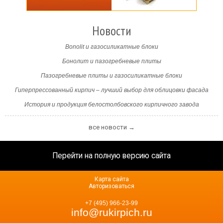
Новости
Bonolit и газосиликатные блоки
Бонолит и пазогребневые плиты
Пазогребневые плиты и газосиликатные блоки
Гиперпрессованный кирпич – лучший выбор для облицовки фасада
История и продукция белостолбовского кирпичного завода
все новости →
Перейти на полную версию сайта
Карта сайта
Авторизоваться
+7 (495) 966-23-99
info@rukirpich.ru