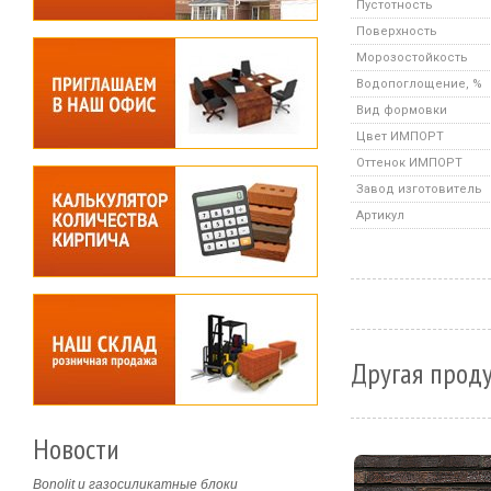
Пустотность
Поверхность
Морозостойкость
Водопоглощение, %
Вид формовки
Цвет ИМПОРТ
Оттенок ИМПОРТ
Завод изготовитель
Артикул
Другая прод
Новости
Bonolit и газосиликатные блоки