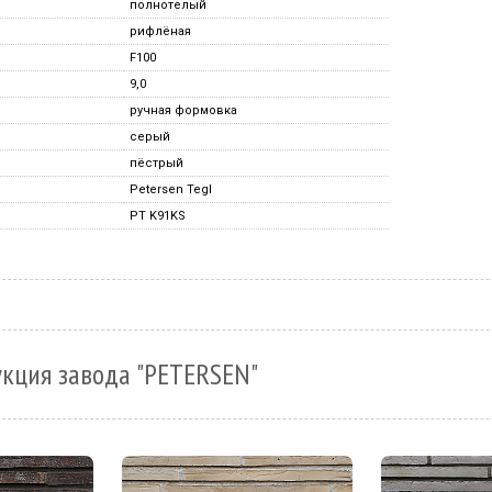
полнотелый
рифлёная
F100
9,0
ручная формовка
серый
пёстрый
Petersen Tegl
PT K91KS
укция завода "PETERSEN"