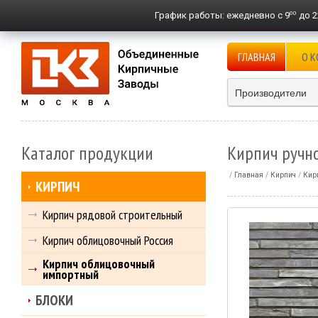
00
График работы:
ежедневно с 9
до 2
ГЛАВНАЯ
О 
Производители
Каталог продукции
Кирпич ручно
Главная
Кирпич
Кир
КИРПИЧ
Кирпич рядовой строительный
Кирпич облицовочный Россия
Кирпич облицовочный
импортный
БЛОКИ