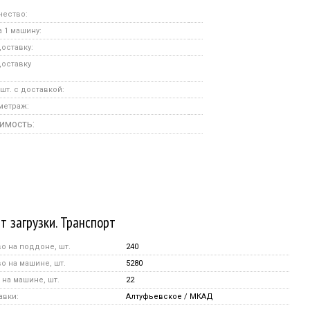
чество:
 1 машину:
оставку:
доставку
шт. с доставкой:
метраж:
имость:
т загрузки. Транспорт
о на поддоне, шт.
240
о на машине, шт.
5280
на машине, шт.
22
авки:
Алтуфьевское / МКАД