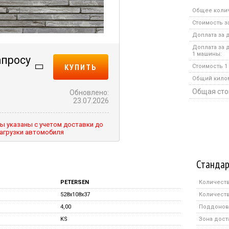
Общее коли
Стоимость за
Доплата за д
Доплата за 
1 машины:
апросу
КУПИТЬ
Стоимость 1 
Общий кило
Общая сто
Обновлено:
23.07.2026
ы указаны с учетом доставки до
агрузки автомобиля
Стандар
PETERSEN
Количеств
528x108x37
Количеств
4,00
Поддонов 
KS
Зона дост