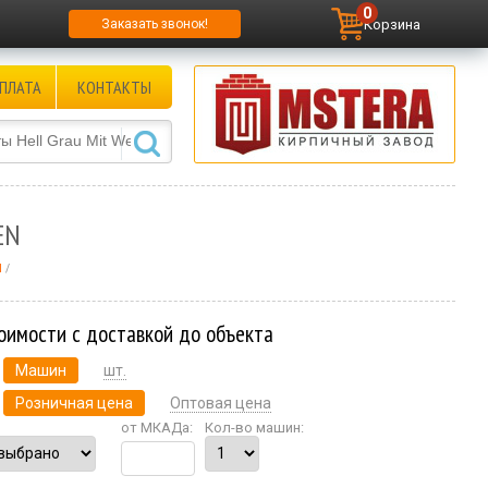
0
Корзина
Заказать звонок!
ПЛАТА
КОНТАКТЫ
EN
N
оимости с доставкой до объекта
Машин
шт.
Розничная цена
Оптовая цена
от МКАДа:
Кол-во машин: