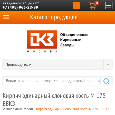
0
00
00
ежедневно с 9
до 22
+7 (495) 966-23-99
Каталог продукции
Производители
Кирпич одинарный слоновая кость М-175
ВВКЗ
 облицовочный Россия
Кирпич одинарный слоновая кость М-175 ВВКЗ