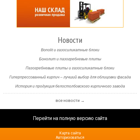
Новости
Bonolit и газосиликатные блоки
Бонолит и пазогребневые плиты
Пазогребневые плиты и газосиликатные блоки
Гиперпрессованный кирпич – лучший выбор для облицовки фасада
История и продукция белостолбовского кирпичного завода
все новости →
Перейти на полную версию сайта
Карта сайта
Авторизоваться