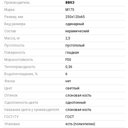
Производитель:
ВВКЗ
Марка
M175
Размер, мм
250x120x65
Вид размера
одинарный
Состав
керамический
Масса, кг
2,5
Пустотность
пустотелый
Поверхность
гладкая
Морозостойкость
F50
Теплопроводность
0,36
Водопоглощение, %
6
Фаска
нет
Цвет
светлый
Оттенок
слоновая кость
Однотонность цвета
однотонный
Название цвета у производителя
слоновая кость
ГОСТ/ТУ
ГОСТ
Упаковка
есть (полиэтилен)