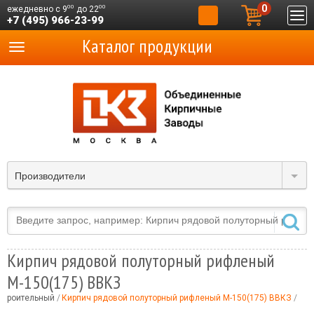
0
00
00
ежедневно с 9
до 22
+7 (495) 966-23-99
Каталог продукции
Производители
Кирпич рядовой полуторный рифленый
М-150(175) ВВКЗ
строительный
Кирпич рядовой полуторный рифленый М-150(175) ВВКЗ