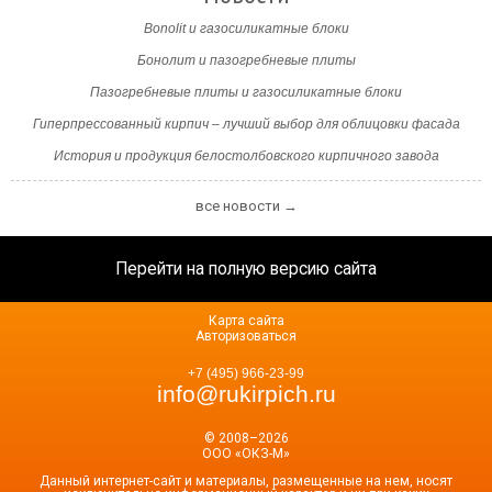
Bonolit и газосиликатные блоки
Бонолит и пазогребневые плиты
Пазогребневые плиты и газосиликатные блоки
Гиперпрессованный кирпич – лучший выбор для облицовки фасада
История и продукция белостолбовского кирпичного завода
все новости →
Перейти на полную версию сайта
Карта сайта
Авторизоваться
+7 (495) 966-23-99
info@rukirpich.ru
© 2008–2026
ООО «ОКЗ-М»
Данный интернет-сайт и материалы, размещенные на нем, носят