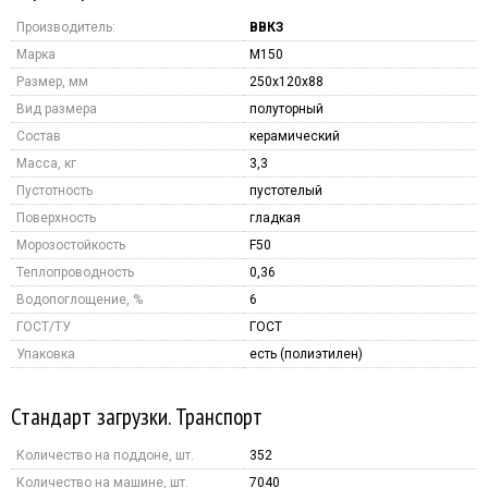
Производитель:
ВВКЗ
Марка
M150
Размер, мм
250x120x88
Вид размера
полуторный
Состав
керамический
Масса, кг
3,3
Пустотность
пустотелый
Поверхность
гладкая
Морозостойкость
F50
Теплопроводность
0,36
Водопоглощение, %
6
ГОСТ/ТУ
ГОСТ
Упаковка
есть (полиэтилен)
Стандарт загрузки. Транспорт
Количество на поддоне, шт.
352
Количество на машине, шт.
7040