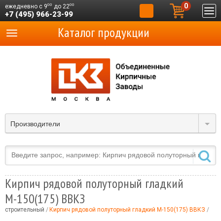
0
00
00
ежедневно с 9
до 22
+7 (495) 966-23-99
Каталог продукции
Производители
Кирпич рядовой полуторный гладкий
М-150(175) ВВКЗ
й строительный
Кирпич рядовой полуторный гладкий М-150(175) ВВКЗ