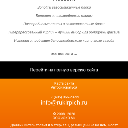
Bonolit и газосиликатные блоки
Бонолит и пазогребневые плиты
Пазогребневые плиты и газосиликатные блоки
Гиперпрессованный кирпич – лучший выбор для облицовки фасада
История и продукция белостолбовского кирпичного завода
все новости →
Перейти на полную версию сайта
Карта сайта
Авторизоваться
+7 (495) 966-23-99
info@rukirpich.ru
© 2008–2026
ООО «ОКЗ-М»
Данный интернет-сайт и материалы, размещенные на нем, носят