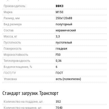
Производитель:
ВВКЗ
Марка
M150
Размер, мм
250x120x88
Вид размера
полуторный
Состав
керамический
Масса, кг
3,3
Пустотность
пустотелый
Поверхность
гладкая
Морозостойкость
F50
Теплопроводность
0,36
Водопоглощение, %
6
ГОСТ/ТУ
ГОСТ
Упаковка
есть (полиэтилен)
Стандарт загрузки. Транспорт
Количество на поддоне, шт.
352
Количество на машине, шт.
7040