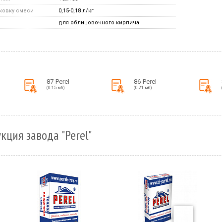
аковку смеси
0,15-0,18 л/кг
для облицовочного кирпича
87-Perel
86-Perel
(0.15 мб)
(0.21 мб)
кция завода "Perel"