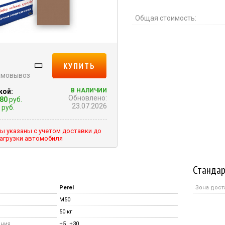
Общая стоимость:
КУПИТЬ
самовывоз
В НАЛИЧИИ
кой:
Обновлено:
.80
руб.
23.07.2026
руб.
ы указаны с учетом доставки до
агрузки автомобиля
Стандар
Perel
Зона дост
M50
50 кг
ения
+5…+30