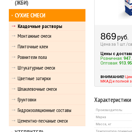
(ЖБИ)
СУХИЕ СМЕСИ
Кладочные растворы
869
Монтажные смеси
руб.
Цена за 1 шт./
Плиточные клеи
Цены с достав
Ровнители пола
Розничная:
947
Оптовая:
913.95
Штукатурные смеси
ВНИМАНИЕ!
Цен
Цветные затирки
МКАД и полной з
Шпаклевочные смеси
Характеристики
Грунтовки
Гидроизоляционные составы
Производитель:
Марка
Цементно-песчаные смеси
Масса, кг
Температура примен