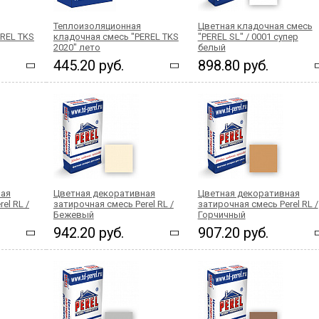
Теплоизоляционная
Цветная кладочная смесь
EREL TKS
кладочная смесь "PEREL TKS
"PEREL SL" / 0001 супер
2020" лето
белый
445.20 руб.
898.80 руб.
ная
Цветная декоративная
Цветная декоративная
el RL /
затирочная смесь Perel RL /
затирочная смесь Perel RL /
Бежевый
Горчичный
942.20 руб.
907.20 руб.