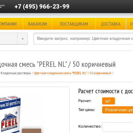
+7 (495) 966-23-99
00
2
КОМПАНИИ
ВАКАНСИИ
ПОСТАВЩИКАМ
ДОСТАВКА
О
очная смесь "PEREL NL" / 50 коричневый
Кладочные растворы
Цветная кладочная смесь "PEREL NL" / 50 коричневый
Расчет стоимости с до
Расчет:
шт.
Тип цены:
Розничная це
Количество: