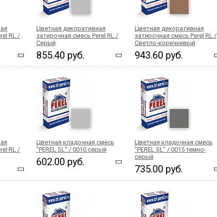
ная
Цветная декоративная
Цветная декоративная
el RL /
затирочная смесь Perel RL /
затирочная смесь Perel RL /
Серый
Светло-коричневый
855.40 руб.
943.60 руб.
ная
Цветная кладочная смесь
Цветная кладочная смесь
el RL /
"PEREL SL" / 0010 серый
"PEREL SL" / 0015 темно-
серый
602.00 руб.
735.00 руб.