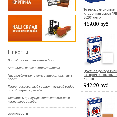
Теплоизоляционная
кладочная смесь "P
8020" лето
469.00 руб.
Новости
Bonolit и газосиликатные блоки
Бонолит и пазогребневые плиты
Цветная декоратив
затирочная смесь Per
Пазогребневые плиты и газосиликатные
Белый
блоки
942.20 руб.
Гиперпрессованный кирпич – лучший выбор
для облицовки фасада
История и продукция белостолбовского
кирпичного завода
все новости →