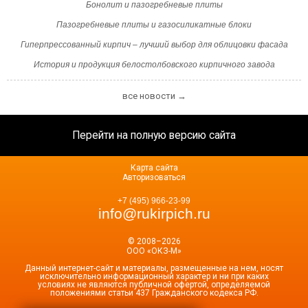
Бонолит и пазогребневые плиты
Пазогребневые плиты и газосиликатные блоки
Гиперпрессованный кирпич – лучший выбор для облицовки фасада
История и продукция белостолбовского кирпичного завода
все новости →
Перейти на полную версию сайта
Карта сайта
Авторизоваться
+7 (495) 966-23-99
info@rukirpich.ru
© 2008–2026
ООО «ОКЗ-М»
Данный интернет-сайт и материалы, размещенные на нем, носят
исключительно информационный характер и ни при каких
условиях не являются публичной офертой, определяемой
положениями статьи 437 Гражданского кодекса РФ.