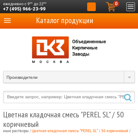
0
00
00
ежедневно с 9
до 22
+7 (495) 966-23-99
Каталог продукции
Производители
Цветная кладочная смесь "PEREL SL" / 50
коричневый
очные растворы
Цветная кладочная смесь "PEREL SL" / 50 коричневый