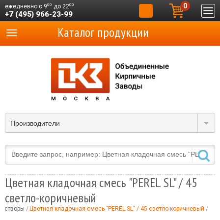
0
00
00
ежедневно с 9
до 22
+7 (495) 966-23-99
Каталог продукции
Производители
Цветная кладочная смесь "PEREL SL" / 45
светло-коричневый
растворы
Цветная кладочная смесь "PEREL SL" / 45 светло-коричневый