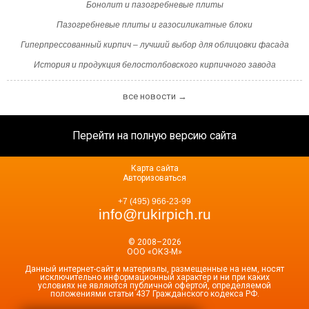
Бонолит и пазогребневые плиты
Пазогребневые плиты и газосиликатные блоки
Гиперпрессованный кирпич – лучший выбор для облицовки фасада
История и продукция белостолбовского кирпичного завода
все новости →
Перейти на полную версию сайта
Карта сайта
Авторизоваться
+7 (495) 966-23-99
info@rukirpich.ru
© 2008–2026
ООО «ОКЗ-М»
Данный интернет-сайт и материалы, размещенные на нем, носят
исключительно информационный характер и ни при каких
условиях не являются публичной офертой, определяемой
положениями статьи 437 Гражданского кодекса РФ.