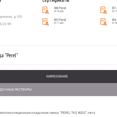
88-Perel
87-
(0.14 мб)
(0.1
аречная, д.105
85-Perel
84-
(0.17 мб)
(0.1
6-23-99
а "Perel"
НАИМЕНОВАНИЕ
ДОЧНЫЕ РАСТВОРЫ
Теплоизоляционная кладочная смесь "PEREL TKS 8020" лето