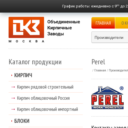
00
График работы:
ежедневно с 9
до 2
ГЛАВНАЯ
О 
Производители
Каталог продукции
Perel
Главная
Производите
КИРПИЧ
Кирпич рядовой строительный
Кирпич облицовочный Россия
Кирпич облицовочный импортный
БЛОКИ
Контакты завод