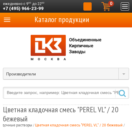
0
00
00
ежедневно с 9
до 22
+7 (495) 966-23-99
Каталог продукции
Производители
Цветная кладочная смесь "PEREL VL" / 20
бежевый
адочные растворы
Цветная кладочная смесь "PEREL VL" / 20 бежевый