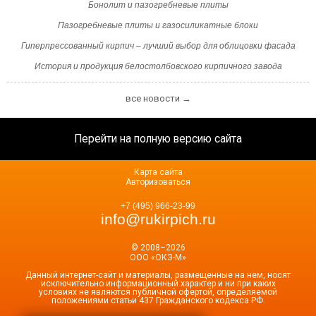
Бонолит и пазогребневые плиты
Пазогребневые плиты и газосиликатные блоки
Гиперпрессованный кирпич – лучший выбор для облицовки фасада
История и продукция белостолбовского кирпичного завода
все новости →
Перейти на полную версию сайта
Карта сайта
Авторизоваться
+7 (495) 966-23-99
info@rukirpich.ru
© 2008–2026
ООО «ОКЗ-М»
Данный интернет-сайт и материалы, размещенные на нем, носят
исключительно информационный характер и ни при каких
условиях не являются публичной офертой, определяемой
положениями статьи 437 Гражданского кодекса РФ.