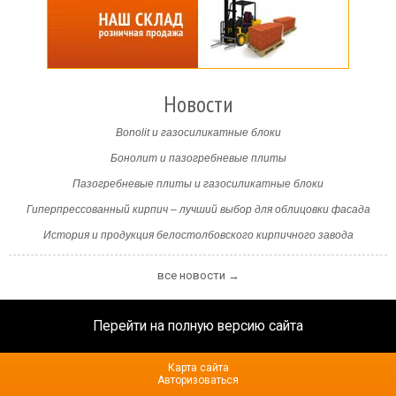
Новости
Bonolit и газосиликатные блоки
Бонолит и пазогребневые плиты
Пазогребневые плиты и газосиликатные блоки
Гиперпрессованный кирпич – лучший выбор для облицовки фасада
История и продукция белостолбовского кирпичного завода
все новости →
Перейти на полную версию сайта
Карта сайта
Авторизоваться