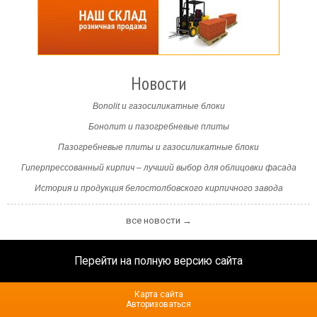
Новости
Bonolit и газосиликатные блоки
Бонолит и пазогребневые плиты
Пазогребневые плиты и газосиликатные блоки
Гиперпрессованный кирпич – лучший выбор для облицовки фасада
История и продукция белостолбовского кирпичного завода
все новости →
Перейти на полную версию сайта
Карта сайта
Авторизоваться