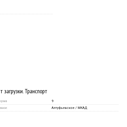
т загрузки. Транспорт
орма
9
авки:
Алтуфьевское / МКАД