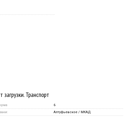
т загрузки. Транспорт
орма
6
авки:
Алтуфьевское / МКАД