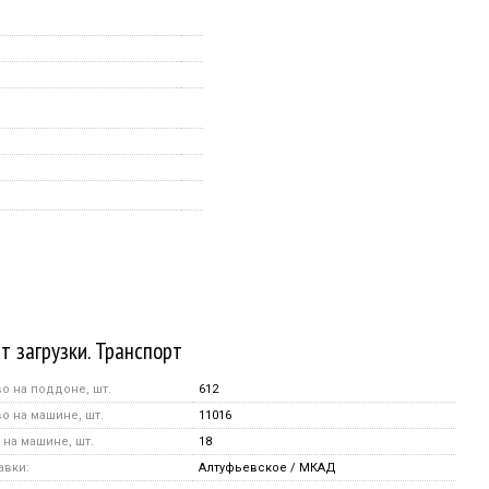
т загрузки. Транспорт
о на поддоне, шт.
612
о на машине, шт.
11016
на машине, шт.
18
авки:
Алтуфьевское / МКАД