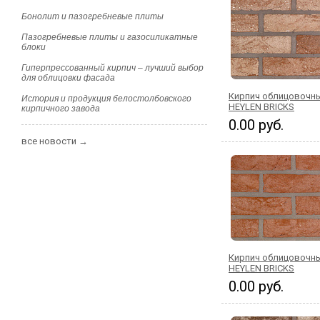
Бонолит и пазогребневые плиты
Пазогребневые плиты и газосиликатные
блоки
Гиперпрессованный кирпич – лучший выбор
для облицовки фасада
Кирпич облицовочны
История и продукция белостолбовского
HEYLEN BRICKS
кирпичного завода
0.00 руб.
все новости →
Кирпич облицовочн
HEYLEN BRICKS
0.00 руб.