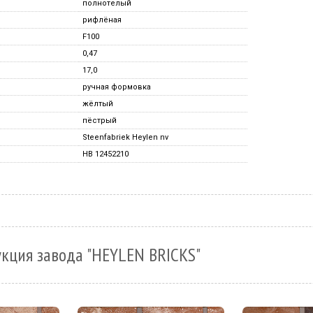
полнотелый
рифлёная
F100
0,47
17,0
ручная формовка
жёлтый
пёстрый
Steenfabriek Heylen nv
HB 12452210
кция завода "HEYLEN BRICKS"