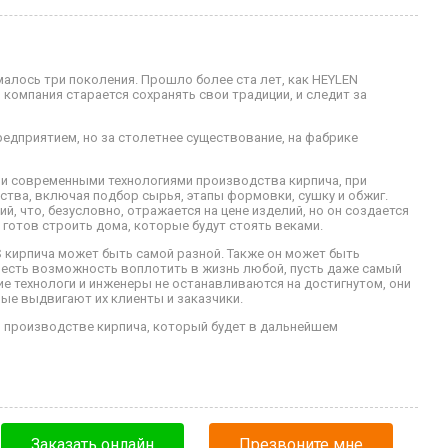
алось три поколения. Прошло более ста лет, как HEYLEN
 компания старается сохранять свои традиции, и следит за
едприятием, но за столетнее существование, на фабрике
и современными технологиями производства кирпича, при
тва, включая подбор сырья, этапы формовки, сушку и обжиг.
, что, безусловно, отражается на цене изделий, но он создается
о готов строить дома, которые будут стоять веками.
 кирпича может быть самой разной. Также он может быть
 есть возможность воплотить в жизнь любой, пусть даже самый
е технологи и инженеры не останавливаются на достигнутом, они
ые выдвигают их клиенты и заказчики.
в производстве кирпича, который будет в дальнейшем
Заказать онлайн
Презвоните мне