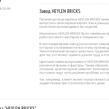
6-23-99
Завод HEYLEN BRICKS
Производством кирпича HEYLEN BRICKS заним
выпустила свой первый кирпич. Как и раньше,
качеством производимых ею изделий.
Изначально HEYLEN BRICKS было семейным пр
работало много мастеров и специалистов.
В настоящее время завод располагает самым
котором отслеживаются все этапы производс
Технологический процесс довольно трудоемкий
для тех, кто может оценить ручной труд, и кт
Цветовая гамма выпускаемого HEYLEN BRICKS
различной формы и фактуры. Таким образом,
сложный, архитектурный замысел. Бельгийски
постоянно ищут пути решения проблем, котор
Так, например, клиент может поучаствовать 
задействован при строительстве его дома.
да "HEYLEN BRICKS"