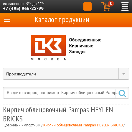
0
00
00
ежедневно с 9
до 22
+7 (495) 966-23-99
Каталог продукции
Производители
Кирпич облицовочный Pampas HEYLEN
BRICKS
блицовочный импортный
Кирпич облицовочный Pampas HEYLEN BRICKS