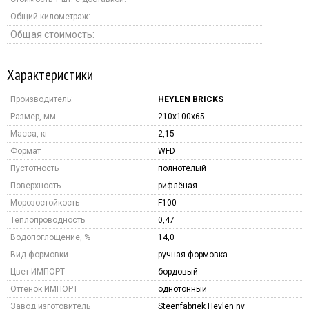
Общий километраж:
Общая стоимость:
Характеристики
Производитель:
HEYLEN BRICKS
Размер, мм
210x100x65
Масса, кг
2,15
Формат
WFD
Пустотность
полнотелый
Поверхность
рифлёная
Морозостойкость
F100
Теплопроводность
0,47
Водопоглощение, %
14,0
Вид формовки
ручная формовка
Цвет ИМПОРТ
бордовый
Оттенок ИМПОРТ
однотонный
Завод изготовитель
Steenfabriek Heylen nv