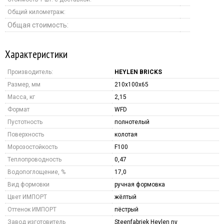
Общий километраж:
Общая стоимость:
Характеристики
Производитель:
HEYLEN BRICKS
Размер, мм
210x100x65
Масса, кг
2,15
Формат
WFD
Пустотность
полнотелый
Поверхность
колотая
Морозостойкость
F100
Теплопроводность
0,47
Водопоглощение, %
17,0
Вид формовки
ручная формовка
Цвет ИМПОРТ
жёлтый
Оттенок ИМПОРТ
пёстрый
Завод изготовитель
Steenfabriek Heylen nv