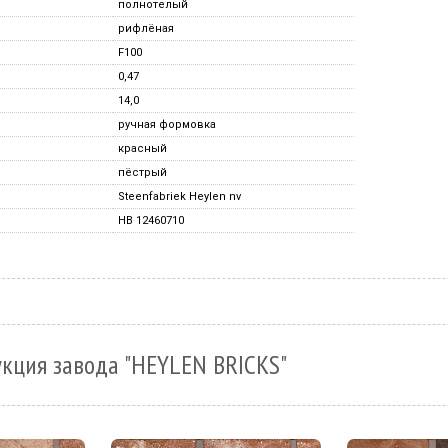
полнотелый
рифлёная
F100
0,47
14,0
ручная формовка
красный
пёстрый
Steenfabriek Heylen nv
HB 12460710
кция завода "HEYLEN BRICKS"