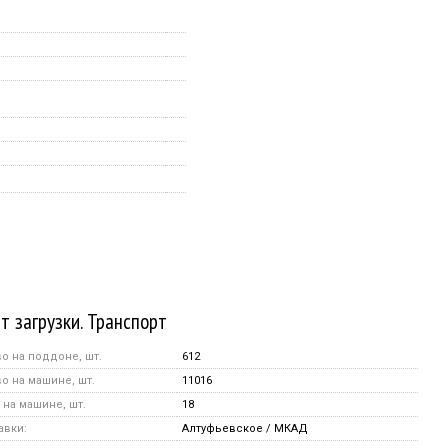
т загрузки. Транспорт
о на поддоне, шт.
612
о на машине, шт.
11016
на машине, шт.
18
авки:
Алтуфьевское / МКАД