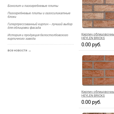
Бонолит и пазогребневые плиты
Пазогребневые плиты и газосиликатные
блоки
Гиперпрессованный кирпич – лучший выбор
для облицовки фасада
Кирпич облицовочны
История и продукция белостолбовского
HEYLEN BRICKS
кирпичного завода
0.00 руб.
все новости →
Кирпич облицовочн
HEYLEN BRICKS
0.00 руб.