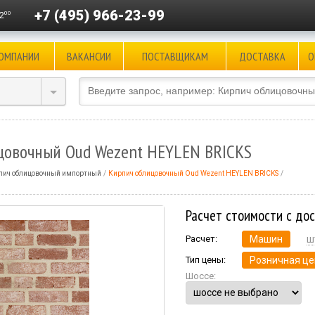
+7 (495) 966-23-99
00
2
КОМПАНИИ
ВАКАНСИИ
ПОСТАВЩИКАМ
ДОСТАВКА
О
цовочный Oud Wezent HEYLEN BRICKS
пич облицовочный импортный
Кирпич облицовочный Oud Wezent HEYLEN BRICKS
Расчет стоимости с до
Расчет:
Машин
ш
Тип цены:
Розничная це
Шоссе: