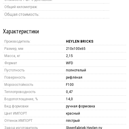
Общий километраж:
Общая стоимость:
Характеристики
Производитель:
HEYLEN BRICKS
Размер, мм
210x100x65
Масса, кг
2,15
Формат
WFD
Пустотность
полнотелый
Поверхность
рифлёная
Морозостойкость
F100
Теплопроводность
0,47
Водопоглощение, %
14,0
Вид формовки
ручная формовка
Цвет ИМПОРТ
красный
Оттенок ИМПОРТ
пёстрый
Завод изготовитель
Steenfabriek Heylen nv