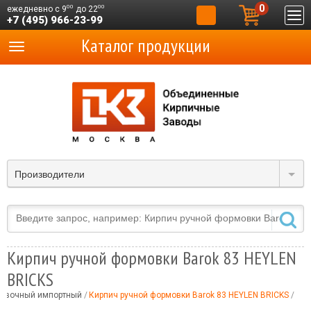
0
00
00
ежедневно с 9
до 22
+7 (495) 966-23-99
Каталог продукции
Производители
Кирпич ручной формовки Barok 83 HEYLEN
BRICKS
цовочный импортный
Кирпич ручной формовки Barok 83 HEYLEN BRICKS